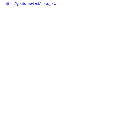
https://youtu.be/fxoMqxydgKw
Recent Posts
See All